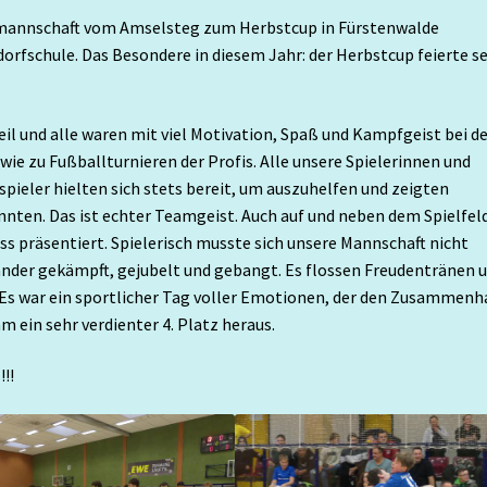
llmannschaft vom Amselsteg zum Herbstcup in Fürstenwalde
dorfschule. Das Besondere in diesem Jahr: der Herbstcup feierte s
l und alle waren mit viel Motivation, Spaß und Kampfgeist bei de
wie zu Fußballturnieren der Profis. Alle unsere Spielerinnen und
zspieler hielten sich stets bereit, um auszuhelfen und zeigten
onnten. Das ist echter Teamgeist. Auch auf und neben dem Spielfel
 präsentiert. Spielerisch musste sich unsere Mannschaft nicht
ander gekämpft, gejubelt und gebangt. Es flossen Freudentränen 
. Es war ein sportlicher Tag voller Emotionen, der den Zusammenh
 ein sehr verdienter 4. Platz heraus.
!!