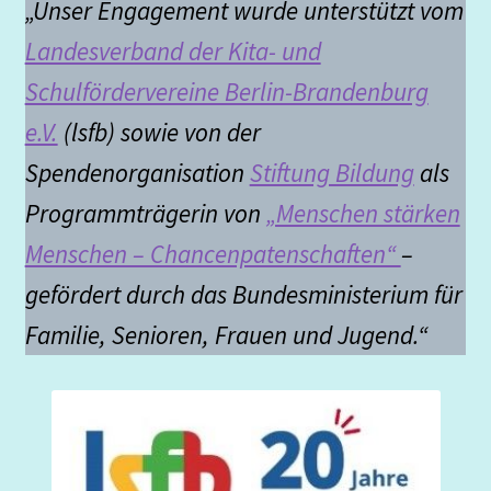
„Unser Engagement wurde unterstützt vom
Termine
Landesverband der Kita- und
Schulfördervereine Berlin-Brandenburg
Therapien
e.V.
(lsfb) sowie von der
Übersicht Stoffverteilung
Spendenorganisation
Stiftung Bildung
als
Programmträgerin von
„Menschen stärken
Unser Kollegium
Menschen – Chancenpatenschaften“
–
Unterricht
gefördert durch das Bundesministerium für
Werken, Arbeit, Technik (WAT)
Familie, Senioren, Frauen und Jugend.“
Wirtschafts- und Sozialkunde
Zusammenarbeit mit Externen