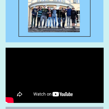
Schuleintritt
Schülerband „Ratatouille“
Schulleben
Schulneubau
Schulprogramm
Schwimmen
Sozialarbeit
Sport
Tagesablauf