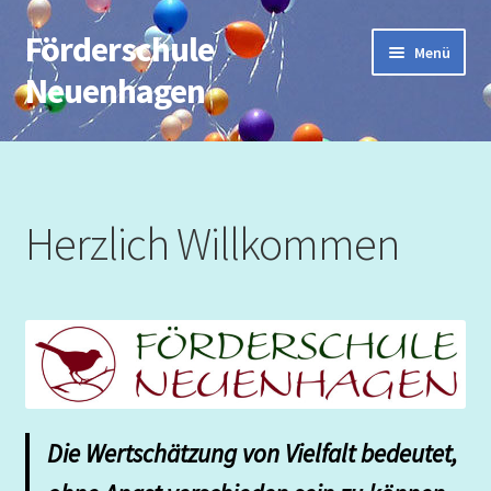
Förderschule
Zur
Zum
Menü
Navigation
Inhalt
Neuenhagen
springen
springen
Start
Impressum
Herzlich Willkommen
AG`s
Beitrittserklärung
Berufsfeldbezogener Unterricht
Datenschutzerklärung
Die Wertschätzung von Vielfalt bedeutet,
Deutsch