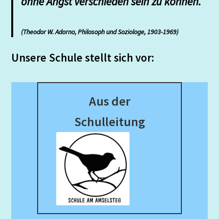
ohne Angst verschieden sein zu können.
Feste
(Theodor W. Adorno, Philosoph und Soziologe, 1903-1969)
Förderverein
Unsere Schule stellt sich vor:
Formulare
Aus der
Für Eltern
Schulleitung
Infobox
Kontakt
Kooperationsunterricht
Kunst