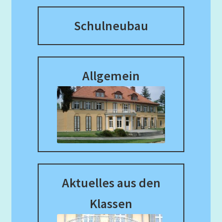
Mathematik
Schulneubau
Musik
Nach der Schule
Allgemein
Organisatorisches
Praktikum/ FSJ/ BFD
Projektwoche
Sachunterricht
Aktuelles aus den
Schooljam
Klassen