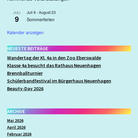
Mathematik
Juli 9
-
August 23
JULI
9
Sommerferien
Musik
Kalender anzeigen
Nach der Schule
NEUESTE BEITRÄGE
Organisatorisches
Wandertag der Kl. 4a in den Zoo Eberswalde
Klasse 4a besucht das Rathaus Neuenhagen
Brennballturnier
Praktikum/ FSJ/ BFD
Schülerbandfestival im Bürgerhaus Neuenhagen
Beauty-Day 2026
Projektwoche
Sachunterricht
ARCHIVE
Mai 2026
Schooljam
April 2026
Februar 2026