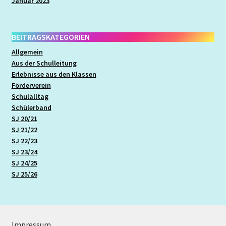
Januar 2023
Termine
BEITRAGSKATEGORIEN
Therapien
Allgemein
Aus der Schulleitung
Übersicht Stoffverteilung
Erlebnisse aus den Klassen
Förderverein
Unser Kollegium
Schulalltag
Schülerband
SJ 20/21
Unterricht
SJ 21/22
SJ 22/23
Werken, Arbeit, Technik (WAT)
SJ 23/24
SJ 24/25
SJ 25/26
Wirtschafts- und Sozialkunde
Zusammenarbeit mit Externen
Impressum