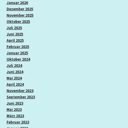
Schuleintritt
Januar 2026
Dezember 2025
November 2025
Schülerband „Ratatouille“
Oktober 2025
Juli 2025
Schulleben
Juni 2025
April 2025
Schulneubau
Februar 2025
Januar 2025
Oktober 2024
Schulprogramm
Juli 2024
Juni 2024
Schwimmen
Mai 2024
April 2024
November 2023
Sozialarbeit
September 2023
Juni 2023
Sport
Mai 2023
März 2023
Tagesablauf
Februar 2023