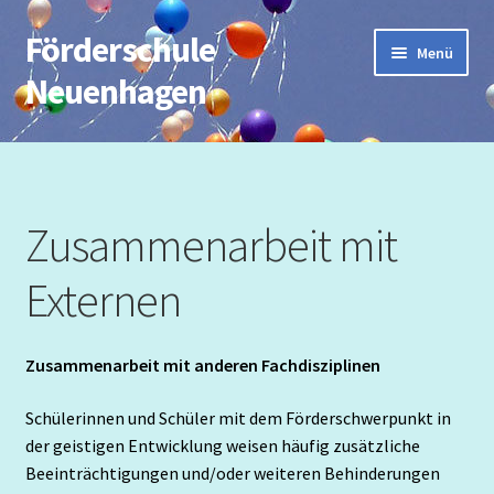
Förderschule
Zur
Zum
Menü
Navigation
Inhalt
Neuenhagen
springen
springen
Start
Impressum
Zusammenarbeit mit
AG`s
Externen
Beitrittserklärung
Zusammenarbeit mit anderen Fachdisziplinen
Berufsfeldbezogener Unterricht
Schülerinnen und Schüler mit dem Förderschwerpunkt in
Datenschutzerklärung
der geistigen Entwicklung weisen häufig zusätzliche
Beeinträchtigungen und/oder weiteren Behinderungen
Deutsch