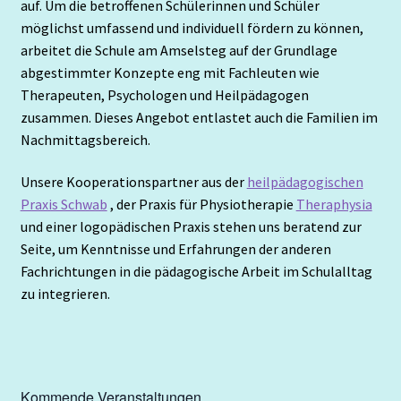
auf. Um die betroffenen Schülerinnen und Schüler
möglichst umfassend und individuell fördern zu können,
Feste
arbeitet die Schule am Amselsteg auf der Grundlage
abgestimmter Konzepte eng mit Fachleuten wie
Förderverein
Therapeuten, Psychologen und Heilpädagogen
zusammen. Dieses Angebot entlastet auch die Familien im
Nachmittagsbereich.
Formulare
Unsere Kooperationspartner aus der
heilpädagogischen
Für Eltern
Praxis Schwab
, der Praxis für Physiotherapie
Theraphysia
und einer logopädischen Praxis stehen uns beratend zur
Infobox
Seite, um Kenntnisse und Erfahrungen der anderen
Fachrichtungen in die pädagogische Arbeit im Schulalltag
Kontakt
zu integrieren.
Kooperationsunterricht
Kunst
Kommende Veranstaltungen