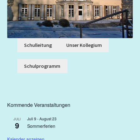
Feste
Förderverein
Schulleitung
Unser Kollegium
Formulare
Für Eltern
Schulprogramm
Infobox
Kontakt
Kommende Veranstaltungen
Kooperationsunterricht
Juli 9
-
August 23
JULI
9
Sommerferien
Kunst
Kalender anzeigen