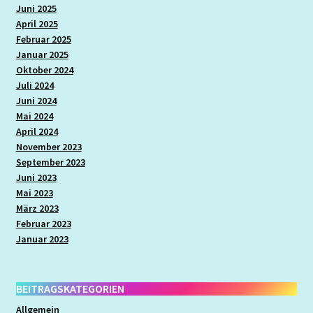
Schuleintritt
Juni 2025
April 2025
Schülerband „Ratatouille“
Februar 2025
Januar 2025
Oktober 2024
Schulleben
Juli 2024
Juni 2024
Schulneubau
Mai 2024
April 2024
November 2023
Schulprogramm
September 2023
Juni 2023
Schwimmen
Mai 2023
März 2023
Februar 2023
Sozialarbeit
Januar 2023
Sport
BEITRAGSKATEGORIEN
Tagesablauf
Allgemein