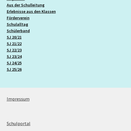
Aus der Schulleitung
Termine
Erlebnisse aus den Klassen
Förderverein
Schulalltag
Therapien
Schülerband
SJ 20/21
Übersicht Stoffverteilung
SJ 21/22
SJ 22/23
Unser Kollegium
SJ 23/24
SJ 24/25
SJ 25/26
Unterricht
Werken, Arbeit, Technik (WAT)
Impressum
Wirtschafts- und Sozialkunde
Zusammenarbeit mit Externen
Schulportal