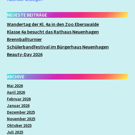
Mathematik
NEUESTE BEITRÄGE
Musik
Wandertag der Kl. 4a in den Zoo Eberswalde
Klasse 4a besucht das Rathaus Neuenhagen
Brennballturnier
Nach der Schule
Schülerbandfestival im Bürgerhaus Neuenhagen
Beauty-Day 2026
Organisatorisches
Praktikum/ FSJ/ BFD
ARCHIVE
Mai 2026
Projektwoche
April 2026
Februar 2026
Sachunterricht
Januar 2026
Dezember 2025
November 2025
Schooljam
Oktober 2025
Juli 2025