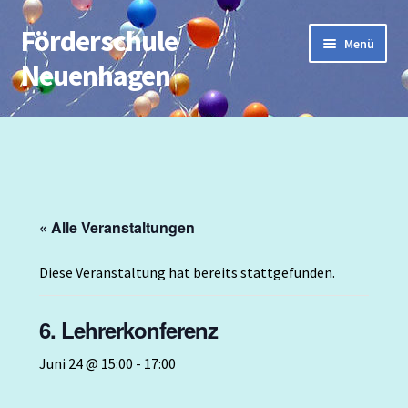
Förderschule
Zur
Zum
Menü
Navigation
Inhalt
Neuenhagen
springen
springen
Start
Impressum
AG`s
« Alle Veranstaltungen
Beitrittserklärung
Diese Veranstaltung hat bereits stattgefunden.
Berufsfeldbezogener Unterricht
6. Lehrerkonferenz
Datenschutzerklärung
Juni 24 @ 15:00
-
17:00
Deutsch