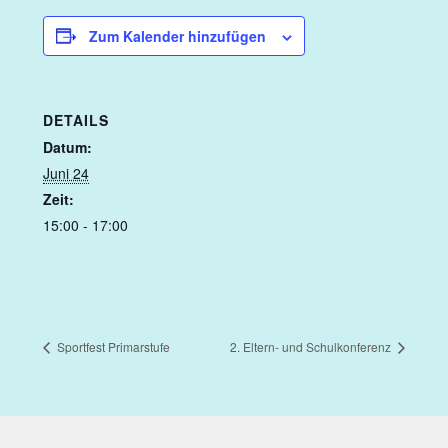
Zum Kalender hinzufügen
Feste
Förderverein
DETAILS
Datum:
Formulare
Juni 24
Zeit:
Für Eltern
15:00 - 17:00
Infobox
Kontakt
Sportfest Primarstufe
2. Eltern- und Schulkonferenz
Kooperationsunterricht
Kunst